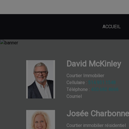
ACCUEIL
David McKinley
Courtier Immobilier
Cellulaire :
514.951.1548
Téléphone :
450.682.4666
Courriel
Josée Charbonn
Courtier immobilier résidentiel